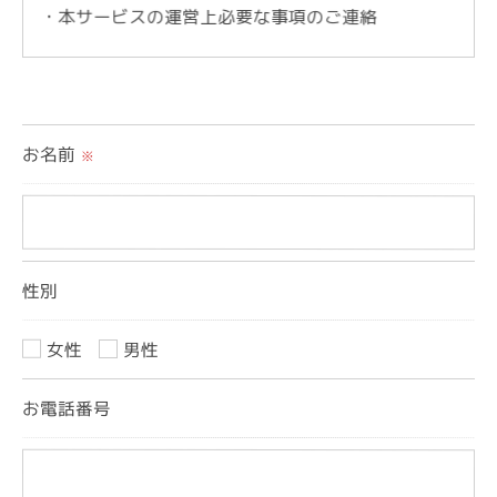
・本サービスの運営上必要な事項のご連絡
＜個人情報の提供について＞
当社ではお客様の同意を得た場合または法令に定め
お名前
られた場合を除き、
※
取得した個人情報を第三者に提供することはいたし
ません。
性別
＜個人情報の委託について＞
当社では、利用目的の達成に必要な範囲において、
女性
男性
個人情報を外部に委託する場合があります。
これらの委託先に対しては個人情報保護契約等の措
お電話番号
置をとり、適切な監督を行います。