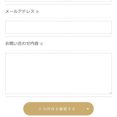
＜個人情報の安全管理＞
メールアドレス
当社では、個人情報の漏洩等がなされないよう、適
※
切に安全管理対策を実施します。
＜個人情報を与えなかった場合に生じる結果＞
お問い合わせ内容
※
必要な情報を頂けない場合は、それに対応した当社
のサービスをご提供できない場合がございますので
予めご了承ください。
＜個人情報の開示･訂正・削除･利用停止の手続につ
いて＞
当社では、お客様の個人情報の開示･訂正･削除・利
用停止の手続を定めさせて頂いております。
ご本人である事を確認のうえ、対応させて頂きま