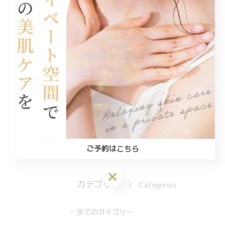
歌郡宇多津町周辺で失敗しないサロン探
し
2026/06/08
脱毛とフォトフェイシャルの最適な順番
や効果の違いを徹底解説
2026/06/01
...
1
2
3
4
5
7
ご予約はこちら
ご予約はこちら
カテゴリー
Categories
全てのカテゴリー