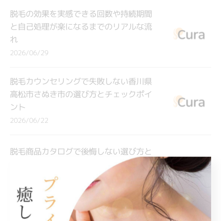
脱毛の効果を実感できる回数や持続期間
と自己処理が楽になるまでのリアルな流
れ
2026/06/29
脱毛カウンセリングで失敗しない香川県
高松市さぬき市の選び方とチェックポイ
ント
2026/06/22
脱毛商品カタログで後悔しない選び方と
人気アイテムの賢い比較ポイント
2026/06/15
脱毛のタイプ別選び方と香川県高松市綾