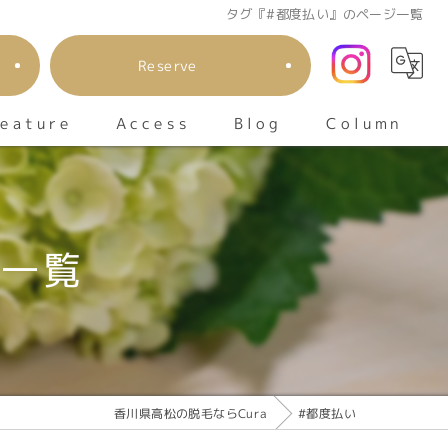
タグ『#都度払い』のページ一覧
Reserve
eature
Column
Access
Blog
顔
io
ジ一覧
メンズ
キッズ
エステ
香川県高松の脱毛ならCura
#都度払い