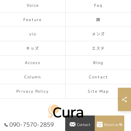
Voice
Faq
Feature
顔
メンズ
vio
キッズ
エステ
Access
Blog
Contact
Column
Privacy Policy
Site Map
090-7570-2859
Reserve
Contact
© 2026 香川県高松の脱毛ならCura ALL RIGHTS RESERVED.