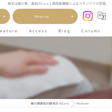
脱毛は香川県、高松のCura | 高性能機器によるスキンケアの空間
Reserve
eature
Column
Access
Blog
顔
io
メンズ
キッズ
エステ
香川県高松の脱毛ならCura
Feature