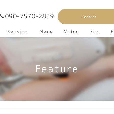
090-7570-2859
Contact
F
Service
Voice
Menu
Faq
v
Feature