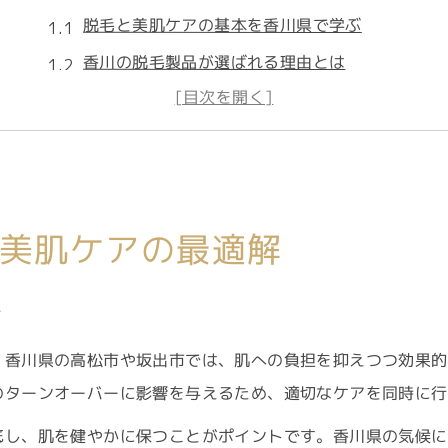
脱毛と美肌ケアの基本を香川県で学ぶ
香川の脱毛製品が選ばれる理由とは
美肌に導く脱毛ケアの秘訣を解説
脱毛効果を最大化するケア方法とは
高松・坂出で人気の脱毛ケア特徴
高松市や坂出市で話題の脱毛製品とは
美肌ケアの最適解
脱毛製品の選び方と高松市の傾向
坂出市で注目の脱毛製品の特徴解説
ぶ
脱毛と美肌両立のための製品選定法
ヒールスパやエステ併用のメリット
。香川県の高松市や坂出市では、肌への負担を抑えつつ効果的
のターンオーバーに影響を与えるため、適切なケアを同時に行
メンズ脱毛製品のおすすめポイント
美肌を目指すなら脱毛ケア製品の選び方が鍵
底し、肌を健やかに保つことがポイントです。香川県の気候に