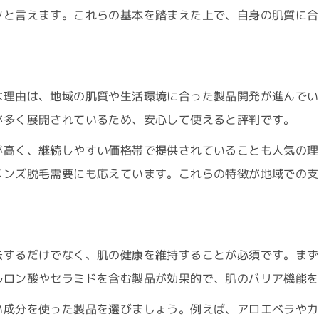
ツと言えます。これらの基本を踏まえた上で、自身の肌質に合
脱毛ケア製品は美肌への第一歩
敏感肌向け脱毛製品の選択ポイント
脱毛効果と美肌成分の両立を重視
坂出エステで得る美肌と脱毛の相乗効果
な理由は、地域の肌質や生活環境に合った製品開発が進んでい
が多く展開されているため、安心して使えると評判です。
口コミ重視で選ぶ脱毛ケアのコツ
最新トレンドを取り入れた坂出の脱毛事情
が高く、継続しやすい価格帯で提供されていることも人気の理
坂出メンズ脱毛トレンドの今を紹介
メンズ脱毛需要にも応えています。これらの特徴が地域での支
エステの新技術が脱毛に与える効果
脱毛ケアで美肌トレンドを先取りしよう
坂出で話題の脱毛方法と選び方の工夫
去するだけでなく、肌の健康を維持することが必須です。まず
ルロン酸やセラミドを含む製品が効果的で、肌のバリア機能を
脱毛と保湿ケアが注目される理由とは
脱毛ケアで理想の肌に近づく秘訣を公開
い成分を使った製品を選びましょう。例えば、アロエベラやカ