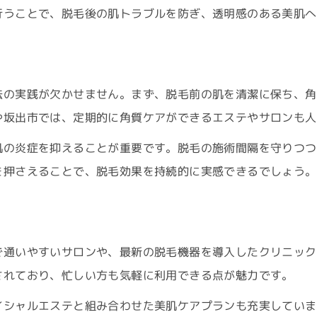
脱毛ケアで美肌を叶えるコツを伝授
行うことで、脱毛後の肌トラブルを防ぎ、透明感のある美肌へ
肌に優しい脱毛製品の選び方まとめ
坂出エステ活用で美肌効果を実感
脱毛ケアと日常のケア両立が大切
法の実践が欠かせません。まず、脱毛前の肌を清潔に保ち、角
脱毛後の保湿が肌質改善の近道に
や坂出市では、定期的に角質ケアができるエステやサロンも人
エステ感覚で楽しむ高松の脱毛体験ガイド
肌の炎症を抑えることが重要です。脱毛の施術間隔を守りつつ
高松エステで感じる脱毛ケアの魅力
を押さえることで、脱毛効果を持続的に実感できるでしょう。
ご予約はこちら
ご予約はこちら
脱毛体験談から学ぶ美肌への近道
メンズ脱毛も楽しめる高松の特徴
予約しやすい脱毛ケアの探し方とは
で通いやすいサロンや、最新の脱毛機器を導入したクリニック
脱毛体験で得られる美肌効果の実感
されており、忙しい方も気軽に利用できる点が魅力です。
イシャルエステと組み合わせた美肌ケアプランも充実していま