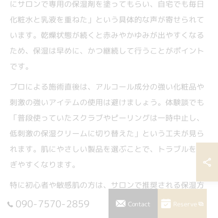
にサロンで専用の保湿剤を塗ってもらい、自宅でも毎日
化粧水と乳液を重ねた」という具体的な声が寄せられて
います。乾燥状態が続くと赤みやかゆみが出やすくなる
ため、保湿は早めに、かつ継続して行うことがポイント
です。
プロによる施術直後は、アルコール成分の強い化粧品や
刺激の強いアイテムの使用は避けましょう。体験談でも
「普段使っていたスクラブやピーリングは一時中止し、
低刺激の保湿クリームに切り替えた」という工夫が見ら
れます。肌にやさしい製品を選ぶことで、トラブルを防
ぎやすくなります。
特に初心者や敏感肌の方は、サロンで推奨される保湿方
法やアイテムを参考にすると安心です。疑問点があれ
090-7570-2859
Reserve
Contact
ば、次回の施術時や電話でスタッフに相談するのも有効