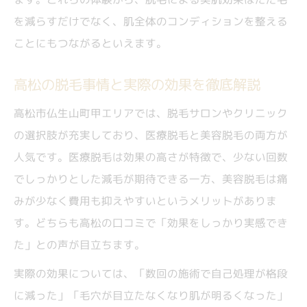
敏感肌の方も安心な脱毛選びのコツを紹介
を減らすだけでなく、肌全体のコンディションを整える
高松で人気の敏感肌向け脱毛体験談まとめ
ことにもつながるといえます。
セルフ脱毛とサロン脱毛の安全性を比較
高松の脱毛事情と実際の効果を徹底解説
うなじ脱毛時の痛みやトラブル対策を解説
高松市仏生山町甲エリアでは、脱毛サロンやクリニック
口コミで評判の優しい脱毛施術ポイント
の選択肢が充実しており、医療脱毛と美容脱毛の両方が
脱毛後の美肌ケアと痛みの少なさとは
人気です。医療脱毛は効果の高さが特徴で、少ない回数
脱毛後の美肌を保つケア方法を体験談から
でしっかりとした減毛が期待できる一方、美容脱毛は痛
紹介
みが少なく費用も抑えやすいというメリットがありま
高松脱毛で痛みが少なかった理由を解説
す。どちらも高松の口コミで「効果をしっかり実感でき
セルフケアとプロ施術後の保湿ポイント
た」との声が目立ちます。
うなじ脱毛後におすすめの美肌対策を解説
実際の効果については、「数回の施術で自己処理が格段
口コミで評判の痛み軽減法を徹底リサーチ
に減った」「毛穴が目立たなくなり肌が明るくなった」