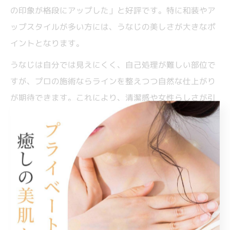
の印象が格段にアップした」と好評です。特に和装やア
ップスタイルが多い方には、うなじの美しさが大きなポ
イントとなります。
うなじは自分では見えにくく、自己処理が難しい部位で
すが、プロの施術ならラインを整えつつ自然な仕上がり
が期待できます。これにより、清潔感や女性らしさが引
き立つと実感する声が多いのも特徴です。
「友人からうなじを褒められるようになった」「写真映
りが良くなった」といった具体的な体験談もあり、うな
じ脱毛が自信や印象アップにつながることがわかりま
す。