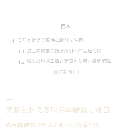
目次
美肌を叶える脱毛体験談に注目
脱毛体験談が語る美肌への近道とは
高松の脱毛事情と実際の効果を徹底解説
セルフ脱毛とサロン脱毛の体験を比較紹介
口コミでわかる脱毛選びの重要ポイント
うなじ脱毛の体験談で知る注意点とコツ
脱毛に悩む女性が実感する効果
美肌を叶える脱毛体験談に注目
脱毛で実感できる美肌効果のリアルな声
脱毛体験談が語る美肌への近道とは
高松の脱毛体験で得られる自己処理の解放