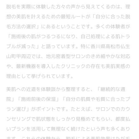
感
脱毛を実際に体験した方々の声から見えてくるのは、理
脱毛後の肌質変化に驚いた体験談を紹介
想の美肌を叶えるための最短ルートが「自分に合った脱
セルフ脱毛とプロ施術の効果の違いとは
毛方法の選択」にあるということです。多くの体験者が
「施術後の肌がつるつるになり、自己処理による肌トラ
うなじ脱毛で感じた自信と印象の変化を解
ブルが減った」と語っています。特に香川県高松市仏生
説
山町甲周辺では、地元密着型サロンのきめ細やかな対応
リアル体験談で知る脱毛の流れ
や、最新機器を導入したクリニックの存在も美肌実感の
脱毛の流れを体験談で詳しく解説します
理由として挙げられています。
高松での脱毛カウンセリングの実際とは
美肌への近道を体験談から整理すると、「継続的な通
セルフ脱毛と専門サロンの施術体験の違い
院」「施術前後の保湿」「自分の肌質や毛質に合ったプ
うなじ脱毛の施術手順と注意ポイントを紹
ラン選び」がポイントです。たとえば、サロンでのカウ
介
ンセリングで肌状態をしっかり見極めてもらい、都度払
体験談で語られる脱毛当日の流れと感想
いプランを活用して無理なく続けたという声も多くあり
敏感肌でも安心できる脱毛の選び方
ます。これらの体験から、脱毛による美肌効果はただ毛