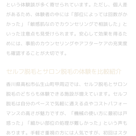
口コミで話題の脱毛ポイント総まとめ
という体験談が多く寄せられています。ただし、個人差
口コミで人気の脱毛サロン選び体験談
があるため、体験者の中には「部位によっては回数がか
高松で評判の脱毛施術ポイントを解説
かった」「敏感肌なのでカウンセリングで相談した」と
セルフ脱毛の体験談と注意点をまとめまし
いった注意点も見受けられます。安心して効果を得るた
た
めには、事前のカウンセリングやアフターケアの充実度
も確認することが大切です。
うなじ脱毛で口コミ評価が高い理由を分析
脱毛満足度を左右するポイントを徹底紹介
セルフ脱毛とサロン脱毛の体験を比較紹介
香川県高松市仏生山町甲周辺では、セルフ脱毛とサロン
脱毛のどちらも体験できる施設が増えています。セルフ
脱毛は自分のペースで気軽に通える点やコストパフォー
マンスの高さが魅力ですが、「機械の使い方に最初は戸
惑った」「細かい部位の処理が難しかった」という声も
あります。手軽さ重視の方には人気ですが、初回はスタ