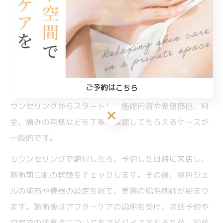
リアル体験談で知る脱毛の流れ
脱毛の流れを体験談で詳しく解説します
脱毛を初めて体験する際、どのような流れで施術が進む
のか不安を感じる方も多いのではないでしょうか。香川
ご予約はこちら
県高松市仏生山町甲での脱毛体験談によると、まずはカ
ウンセリングからスタートし、施術内容や希望部位、料
ご予約はこちら
金、痛みの有無などを丁寧に確認してもらえるケースが
一般的です。
カウンセリングで納得したら、予約した日時に来店し、
施術前に肌の状態をチェックします。その後、専用ジェ
ルの塗布や機器の設定を経て、実際の脱毛施術が始まり
ます。施術後はアフターケアの説明を受け、次回予約や
自宅での注意点についてもアドバイスされるため、初め