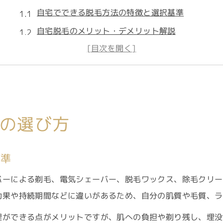
自宅でできる脱毛方法の特徴と選択基準
自宅脱毛のメリット・デメリット解説
脱毛方法を比較して最適な自宅ケアを探る
効果的な脱毛を実現する自己処理のコツ
脱毛方法おすすめ自宅ケア徹底ガイド
効果や痛みで比較する脱毛の特徴
の選び方
脱毛方法ごとの効果と痛みの違いを解説
医療脱毛と自宅脱毛の比較ポイント
基準
脱毛で一番効果がある方法の実態とは
痛みが少ない脱毛方法を選ぶコツ
バーによる剃毛、電気シェーバー、脱毛ワックス、除毛クリー
効果や持続期間などに違いがあるため、自分の肌質や毛質、ラ
脱毛方法比較で知る本当におすすめの手法
中学生にも安心な脱毛方法を解説
理ができる点がメリットですが、肌への負担や剃り残し、埋没