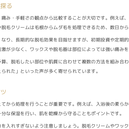
を探る
ワックスと医療脱毛の脱毛方法を比較
それぞれの脱毛方法の効果と痛みの差
・痛み・手軽さの観点から比較することが大切です。例えば、
脱毛方法ワックスと医療の適した利用場面
や脱毛クリームは毛根からムダ毛を処理できるため、数日から
医療脱毛方法のメリット・デメリット解説
くなり、長期的な脱毛効果を目指せますが、初期投資や定期的
ワックス脱毛方法の特徴と安全な使い方
刺激が少なく、ワックスや脱毛器は部位によっては強い痛みを
脱毛効果を高めるためのポイント
予算、脱毛したい部位や肌質に合わせて複数の方法を組み合わ
脱毛方法で効果を最大限に引き出すコツ
えられた」といった声が多く寄せられています。
ご予約はこちら
ご予約はこちら
脱毛方法比較で分かる効果的な手順
脱毛前後のケアが必要な理由とポイント
コツ
脱毛効果を高める自己処理と注意点
えてから処理を行うことが重要です。例えば、入浴後の柔らか
脱毛方法を選ぶ際の効果アップの秘訣
十分な保湿を行い、肌を乾燥から守ることもポイントです。
力を入れすぎないよう注意しましょう。脱毛クリームやワック