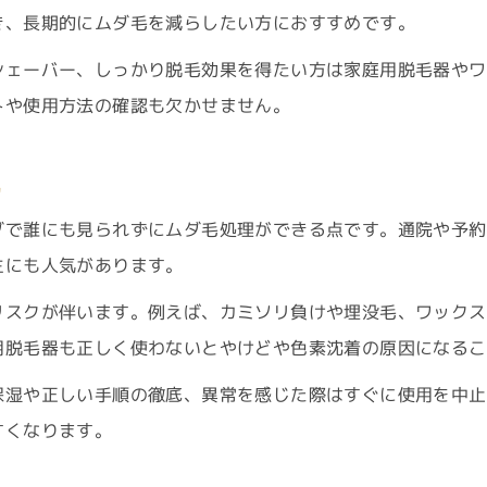
き、長期的にムダ毛を減らしたい方におすすめです。
中学生の肌に優しい脱毛方法の選び方
脱毛方法中学生向け安全な自己処理法
シェーバー、しっかり脱毛効果を得たい方は家庭用脱毛器やワ
親子で考える脱毛のタイミングと注意点
トや使用方法の確認も欠かせません。
中学生脱毛方法の種類とそれぞれの特徴
説
脱毛方法おすすめ中学生が気を付けたいポイント
ムダ毛処理におすすめの脱毛手法
グで誰にも見られずにムダ毛処理ができる点です。通院や予約
ムダ毛処理に最適な脱毛方法の選び方
生にも人気があります。
脱毛方法おすすめ手法の特徴を解説
リスクが伴います。例えば、カミソリ負けや埋没毛、ワックス
自己処理とサロン脱毛の効果を比較
用脱毛器も正しく使わないとやけどや色素沈着の原因になるこ
脱毛方法比較で自分に合う手法を発見
保湿や正しい手順の徹底、異常を感じた際はすぐに使用を中止
肌トラブルを防ぐおすすめ脱毛方法のコツ
すくなります。
ワックスや医療脱毛の違いを知る