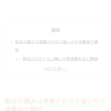
目次
脱毛の痛みは実際どれほど強いのか体験談で検
証
脱毛はどのくらい痛いか実体験を元に解説
脱毛痛みの感じ方と部位別のリアルな声
痛みが強いとされる脱毛部位の特徴を紹介
脱毛体験談でわかる痛みの耐え方と工夫
脱毛の痛みに耐えられない時の体験例
脱毛の痛みは実際どれほど強いのか
部位ごとに違う脱毛の痛み例えでイメージしや
体験談で検証