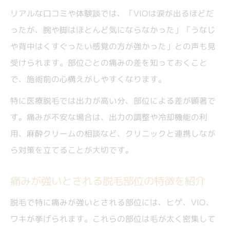
医療脱毛で痛みの強い部位とその特徴を深掘り
リアルな口コミや体験談では、「VIOは涙が出るほどだ
解説
ったが、腕や脚はほとんど気にならなかった」「うなじ
医療脱毛で特に痛みが強い部位の特徴解説
や背中はくすぐったい感覚の方が強かった」との声も見
VIOや顔など敏感部位の脱毛痛みを比較
受けられます。部位ごとの痛みの差を知っておくこと
医療脱毛の痛みが強い部位の体験談まとめ
で、施術前の心構えがしやすくなります。
痛みを感じやすい脱毛部位の傾向と対策
特に医療脱毛では出力が高い分、部位による差が顕著で
脱毛の部位別痛みレベルと感じ方の違い
す。痛みが不安な場合は、出力の調整や冷却機能の利
痛みに不安な方へ知恵袋から学ぶ耐え方のコツ
用、麻酔クリームの相談など、クリニックと連携しなが
ら対策を立てることが大切です。
脱毛痛みが不安な方に知恵袋の耐え方紹介
知恵袋で話題の脱毛痛み対策＆体験談集
痛みが強いとされる脱毛部位の特徴を紹介
不安を和らげる脱毛痛みの耐え方を解説
脱毛で特に痛みが強いとされる部位には、ヒゲ、VIO、
脱毛痛みの疑問に知恵袋での声を参考に
ワキが挙げられます。これらの部位は毛が太く密集して
実際に役立つ脱毛痛み耐え方のアイデア