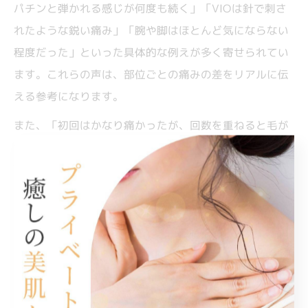
パチンと弾かれる感じが何度も続く」「VIOは針で刺さ
れたような鋭い痛み」「腕や脚はほとんど気にならない
程度だった」といった具体的な例えが多く寄せられてい
ます。これらの声は、部位ごとの痛みの差をリアルに伝
える参考になります。
また、「初回はかなり痛かったが、回数を重ねると毛が
減って痛みも和らいだ」「冷やしながら施術することで
耐えやすかった」など、実践的なアドバイスも多く見ら
れます。痛みの感じ方は体質や肌状態によって異なりま
すが、実際の体験談を知ることで不安を軽減できる方も
多いです。
口コミをもとに、施術前にはしっかりと準備をし、痛み
が心配な場合は医療スタッフに相談することが安心して