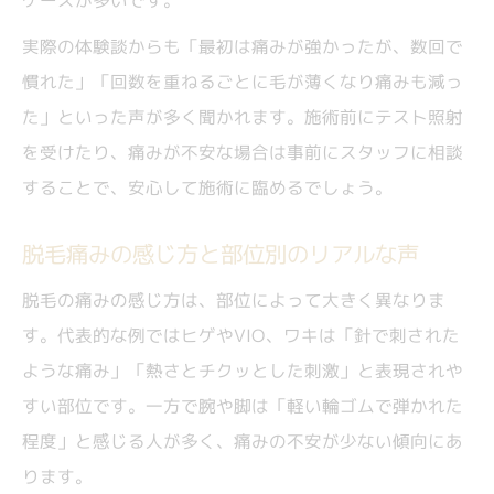
ケースが多いです。
回数ごとに脱毛痛みが軽減する仕組みを解
説
実際の体験談からも「最初は痛みが強かったが、数回で
毛量減少で変わる脱毛痛みの体感変化とは
慣れた」「回数を重ねるごとに毛が薄くなり痛みも減っ
初回と2回目以降で脱毛痛みの違いをまとめ
た」といった声が多く聞かれます。施術前にテスト照射
を受けたり、痛みが不安な場合は事前にスタッフに相談
実際の脱毛回数別痛み変化の体験談を紹介
することで、安心して施術に臨めるでしょう。
痛みに耐えられない時に役立つ脱毛対策法を紹
介
脱毛痛みの感じ方と部位別のリアルな声
脱毛痛みに耐えられない場合の具体的対策
脱毛の痛みの感じ方は、部位によって大きく異なりま
麻酔クリームなど脱毛痛みの緩和方法まと
す。代表的な例ではヒゲやVIO、ワキは「針で刺された
め
ような痛み」「熱さとチクッとした刺激」と表現されや
脱毛施術中の痛みを軽減するコツと工夫
すい部位です。一方で腕や脚は「軽い輪ゴムで弾かれた
出力調整などクリニックでできる痛み対策
程度」と感じる人が多く、痛みの不安が少ない傾向にあ
脱毛痛みへの耐え方と知恵袋で話題の方法
ります。