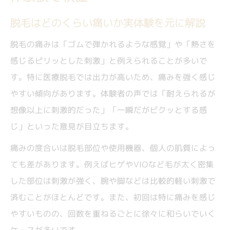
すく
脱毛痛みを部位別で例えと共に徹底比較
脱毛はどのくらい痛いか実体験を元に解説
脱毛の痛みは輪ゴムに似ている？部位ごと
脱毛の痛みは「ゴムで弾かれるような感覚」や「熱さを
の例
感じるピリッとした刺激」と例えられることが多いで
VIOや脇など敏感部位の脱毛痛みの印象と
す。特に医療脱毛では出力が高いため、痛みを強く感じ
は
やすい傾向があります。体験者の声では「耐えられるが
脱毛痛みを例えで伝える体験者の口コミ紹
想像以上に刺激的だった」「一瞬だがビクッとする感
介
じ」といった意見が目立ちます。
医療脱毛で痛みが強い部位はどこなのか解
痛みの度合いは脱毛部位や使用機器、個人の肌質によっ
説
ても差があります。例えばヒゲやVIOなど毛が太く密集
初回と回数重ねた脱毛で痛みが変化する理由
した部位は刺激が強く、腕や脚などは比較的軽い刺激で
脱毛の初回はなぜ痛みが強く感じやすいの
済むことがほとんどです。また、初回は特に痛みを感じ
か
やすいものの、回数を重ねるごとに徐々に和らいでいく