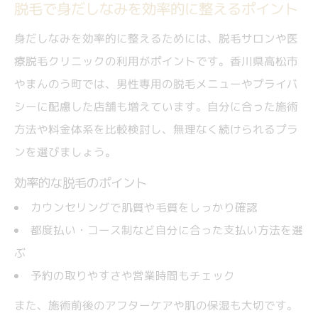
脱毛で身だしなみを効率的に整えるポイント
プライバシー重視派が安心できる脱毛施設
身だしなみを効率的に整えるためには、脱毛サロンや医
選び
療脱毛クリニックの利用がポイントです。香川県高松市
カミソリ負け対策に最適な脱毛サービス探し
やまんのう町では、男性専用の脱毛メニューやプライバ
カミソリ負けを防ぐ脱毛サービスの選び方
シーに配慮した店舗も増えています。自分に合った施術
脱毛で敏感肌でも安心できる理由を解説
方法や料金体系を比較検討し、無理なく続けられるプラ
肌荒れ予防に効果的な脱毛ポイントを紹介
ンを選びましょう。
脱毛でカミソリ負けの悩みを解消する方法
効率的な脱毛のポイント
肌トラブル対策に脱毛が有効な理由とは
カウンセリングで肌質や毛質をしっかり確認
都度払い・コース制など自分に合った支払い方法を選
ぶ
予約の取りやすさや営業時間もチェック
また、施術前後のアフターケアや肌の保湿も大切です。