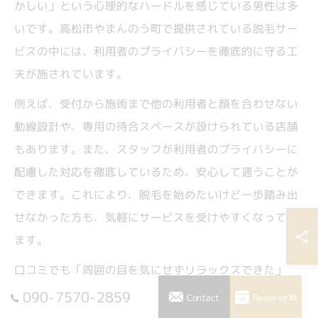
かしい」という心理的なハードルを感じている男性は多
いです。高松市やまんのう町で提供されている脱毛サー
ビスの中には、利用者のプライバシーを徹底的に守る工
夫が施されています。
例えば、受付から施術まで他の利用者と顔を合わせない
動線設計や、専用の待合スペースが設けられている店舗
もあります。また、スタッフが利用者のプライバシーに
配慮した対応を徹底しているため、安心して通うことが
できます。これにより、脱毛を始めたいけど一歩踏み出
せなかった方も、気軽にサービスを受けやすくなってい
ます。
口コミでも「周囲の目を気にせずリラックスできた」
「人目が気にならなかったので継続しやすい」といった
090-7570-2859
Reserve
Contact
声が多く見受けられます。ストレスなく通える環境は、