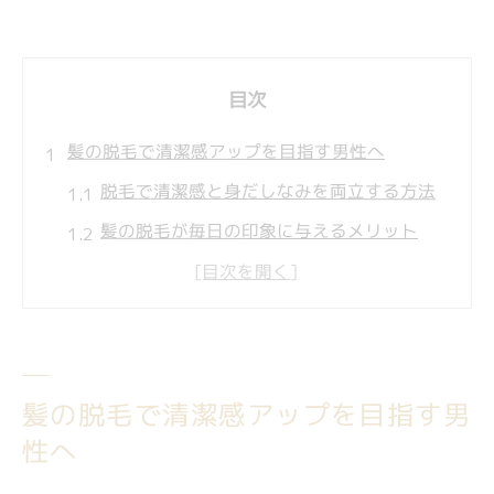
目次
髪の脱毛で清潔感アップを目指す男性へ
脱毛で清潔感と身だしなみを両立する方法
髪の脱毛が毎日の印象に与えるメリット
脱毛で身だしなみを効率的に整えるポイン
ト
清潔感を高めるための脱毛活用術を解説
脱毛による第一印象アップの秘訣とは
髪の脱毛で清潔感アップを目指す男
自己処理から卒業する脱毛の魅力を解説
性へ
脱毛で自己処理の手間から解放される理由