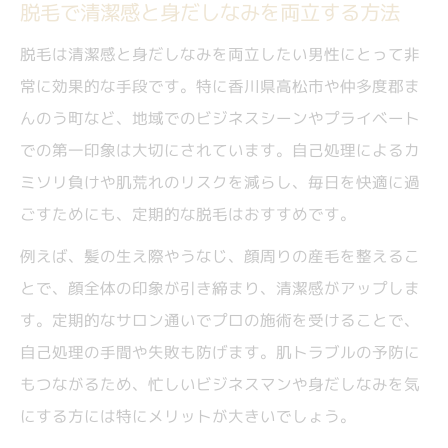
脱毛で清潔感と身だしなみを両立する方法
自己処理卒業に脱毛が選ばれている背景
脱毛が肌トラブル予防に役立つポイント
脱毛は清潔感と身だしなみを両立したい男性にとって非
脱毛で自己処理より安全なケアを実現する
常に効果的な手段です。特に香川県高松市や仲多度郡ま
毎日のヒゲ剃り負担を脱毛で軽減するメリ
んのう町など、地域でのビジネスシーンやプライベート
ット
での第一印象は大切にされています。自己処理によるカ
ミソリ負けや肌荒れのリスクを減らし、毎日を快適に過
まんのう町で始める快適な脱毛体験のコツ
ごすためにも、定期的な脱毛はおすすめです。
快適に脱毛を始めるための事前準備ポイン
ト
例えば、髪の生え際やうなじ、顔周りの産毛を整えるこ
とで、顔全体の印象が引き締まり、清潔感がアップしま
まんのう町で脱毛体験を快適にするコツ
す。定期的なサロン通いでプロの施術を受けることで、
脱毛前後のケアが快適度に与える影響とは
自己処理の手間や失敗も防げます。肌トラブルの予防に
初めての脱毛でも安心できる選び方の工夫
もつながるため、忙しいビジネスマンや身だしなみを気
痛みと効果のバランスを考えた脱毛体験術
にする方には特にメリットが大きいでしょう。
男性のための脱毛選び実践的アドバイス集