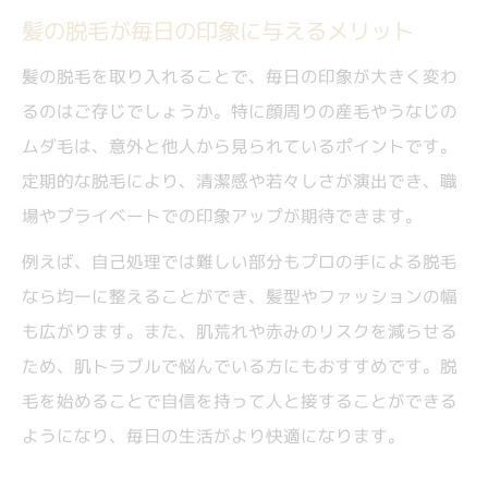
男性向け脱毛で重視すべき選び方のコツ
髪の脱毛が毎日の印象に与えるメリット
失敗しない脱毛サロン選びの実践方法
髪の脱毛を取り入れることで、毎日の印象が大きく変わ
脱毛の種類と特徴を比較して選ぶポイント
るのはご存じでしょうか。特に顔周りの産毛やうなじの
医療脱毛とサロン脱毛の違いを押さえた選
ムダ毛は、意外と他人から見られているポイントです。
択
定期的な脱毛により、清潔感や若々しさが演出でき、職
脱毛選びで後悔しないための注意点を解説
場やプライベートでの印象アップが期待できます。
プライバシー重視派が注目すべき脱毛事情
例えば、自己処理では難しい部分もプロの手による脱毛
脱毛でプライバシーを守るための選び方
なら均一に整えることができ、髪型やファッションの幅
も広がります。また、肌荒れや赤みのリスクを減らせる
完全個室など脱毛のプライベート空間を解
ため、肌トラブルで悩んでいる方にもおすすめです。脱
説
毛を始めることで自信を持って人と接することができる
周囲の目が気にならない脱毛サービスの魅
ようになり、毎日の生活がより快適になります。
力
メンズ専門脱毛サロンのプライバシー対策