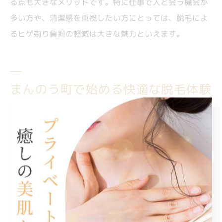
る点も大きなメリットです。特に仕事で人と会う機会が
多い方や、清潔感を重視したい方にとっては、脱毛によ
るヒゲ剃り負担の軽減は大きな魅力といえます。
まんのう町で始める快適な脱毛体験
のコツ
快適に脱毛を始めるための事前準備ポイント
髪の脱毛や体毛の処理を香川県高松市仲多度郡まんのう
町で始めるにあたり、事前準備は非常に重要です。ま
ず、自分の脱毛したい部位や目的を明確にしましょう。
例えば「髭脱毛で清潔感を出したい」「全身脱毛で自己
処理の手間を減らしたい」など、希望によって適したメ