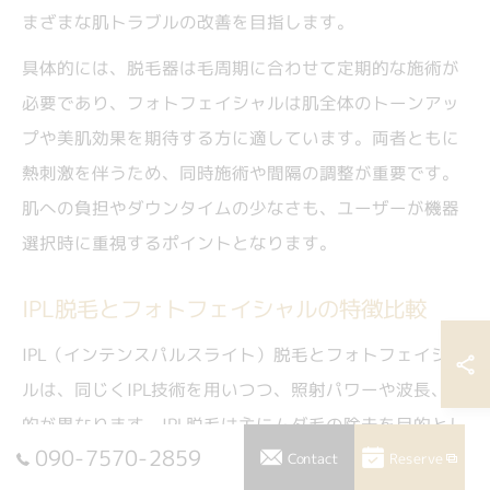
まざまな肌トラブルの改善を目指します。
具体的には、脱毛器は毛周期に合わせて定期的な施術が
必要であり、フォトフェイシャルは肌全体のトーンアッ
プや美肌効果を期待する方に適しています。両者ともに
熱刺激を伴うため、同時施術や間隔の調整が重要です。
肌への負担やダウンタイムの少なさも、ユーザーが機器
選択時に重視するポイントとなります。
IPL脱毛とフォトフェイシャルの特徴比較
IPL（インテンスパルスライト）脱毛とフォトフェイシャ
ルは、同じくIPL技術を用いつつ、照射パワーや波長、目
的が異なります。IPL脱毛は主にムダ毛の除去を目的とし
090-7570-2859
ており、毛根のメラニンにしっかりアプローチするた
Reserve
Contact