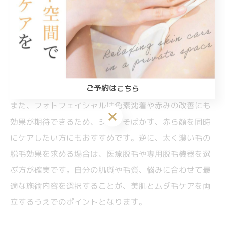
フォトフェイシャルは幅広い肌質に対応可能ですが、特
に産毛や細い毛が気になる方、色ムラや赤み、くすみな
ど複合的な肌悩みを持つ方に適しています。メラニン色
素が少ない毛や、敏感肌・乾燥肌の方でも比較的安全に
受けられる施術ですが、日焼け直後や重度の炎症がある
場合は施術を避ける必要があります。
ご予約はこちら
また、フォトフェイシャルは色素沈着や赤みの改善にも
ご予約はこちら
効果が期待できるため、シミ・そばかす、赤ら顔を同時
にケアしたい方にもおすすめです。逆に、太く濃い毛の
脱毛効果を求める場合は、医療脱毛や専用脱毛機器を選
ぶ方が確実です。自分の肌質や毛質、悩みに合わせて最
適な施術内容を選択することが、美肌とムダ毛ケアを両
立するうえでのポイントとなります。