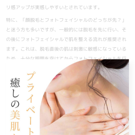
リ感アップが実感しやすいとされています。
特に、「顔脱毛とフォトフェイシャルのどっちが先？」
と迷う方も多いですが、一般的には脱毛を先に行い、そ
の後にフォトフェイシャルで肌を整える流れが推奨され
ます。これは、脱毛直後の肌は刺激に敏感になっている
ため、十分な期間を空けてからフォトフェイシャルを行
うことで、赤みや乾燥などのリスクを抑えつつ、それぞ
れの効果を最大限に生かすことができるためです。実際
の口コミでも「両方を順番に受けたことで、肌が明るく
なり毛穴も引き締まった」といった満足度の高い声が多
く聞かれます。
フォトフェイシャルが向く毛質・肌質とは