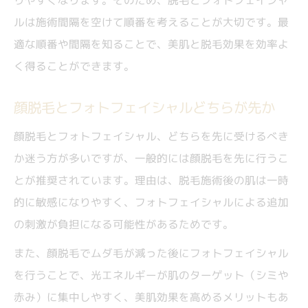
りやすくなります。そのため、脱毛とフォトフェイシャ
顔脱毛フォトフェイシャル同時施術の注意
ルは施術間隔を空けて順番を考えることが大切です。最
点
適な順番や間隔を知ることで、美肌と脱毛効果を効率よ
脱毛とフォトフェイシャル併用時の肌トラ
く得ることができます。
ブル対策
フォトフェイシャルM22など機械別の安全
顔脱毛とフォトフェイシャルどちらが先か
性比較
顔脱毛とフォトフェイシャル、どちらを先に受けるべき
敏感肌が脱毛やフォトフェイシャルを受け
か迷う方が多いですが、一般的には顔脱毛を先に行うこ
る際のポイント
とが推奨されています。理由は、脱毛施術後の肌は一時
顔脱毛後の間隔とフォトフェイシャルの注意点
的に敏感になりやすく、フォトフェイシャルによる追加
顔脱毛後フォトフェイシャルまでの適切な
の刺激が負担になる可能性があるためです。
間隔
また、顔脱毛でムダ毛が減った後にフォトフェイシャル
脱毛後フォトフェイシャルで気をつける肌
を行うことで、光エネルギーが肌のターゲット（シミや
ケア
赤み）に集中しやすく、美肌効果を高めるメリットもあ
脱毛・フォトフェイシャルの施術間隔の違