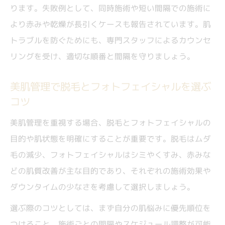
ります。失敗例として、同時施術や短い間隔での施術に
い
より赤みや乾燥が長引くケースも報告されています。肌
フォトフェイシャルM22脱毛間隔の目安と
トラブルを防ぐためにも、専門スタッフによるカウンセ
理由
リングを受け、適切な順番と間隔を守りましょう。
顔脱毛とフォトフェイシャル、間隔の決め
方
美肌管理で脱毛とフォトフェイシャルを選ぶ
コツ
機械ごとに違う脱毛とフォトフェイシャルの特
徴
美肌管理を重視する場合、脱毛とフォトフェイシャルの
脱毛とフォトフェイシャル機械の違いを解
目的や肌状態を明確にすることが重要です。脱毛はムダ
説
毛の減少、フォトフェイシャルはシミやくすみ、赤みな
IPL脱毛とフォトフェイシャルの特徴比較
どの肌質改善が主な目的であり、それぞれの施術効果や
ダウンタイムの少なさを考慮して選択しましょう。
M22など脱毛フォトフェイシャル機器の選
び方
選ぶ際のコツとしては、まず自分の肌悩みに優先順位を
脱毛効果・美肌効果が高い機械のポイント
つけること、施術ごとの間隔やスケジュール調整が可能