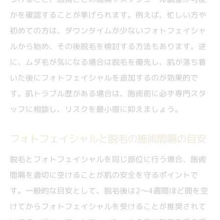
フォトフェイシャルと脱毛器の違いを知る
かを確認することが挙げられます。例えば、忙しい方や
初めての方は、ダウンタイムが少ないフォトフェイシャ
効率的な美肌管理へ導く施術スケジュール例
ルから始め、その後脱毛を検討する方法もあります。逆
脱毛とフォトフェイシャル効率的なスケジ
に、ムダ毛が気になる場合は脱毛を優先し、肌が落ち着
ュール例
いた後にフォトフェイシャルを追加するのが効果的で
脱毛フォトフェイシャル間隔を最適化する
す。肌トラブル歴がある場合は、施術前に必ず専門スタ
方法
ッフに相談し、リスクを最小限に抑えましょう。
顔脱毛とフォトフェイシャルの効果的な組
み合わせ
フォトフェイシャルと脱毛の施術間隔の目安
美肌と脱毛を両立する施術間隔のコツ
脱毛とフォトフェイシャルを同じ部位に行う場合、施術
スケジュール作成で肌負担と回数を最小限
間隔を適切に空けることが肌の安全を守るポイントで
に
す。一般的な目安として、脱毛後は2〜4週間ほど間を空
けてからフォトフェイシャルを受けることが推奨されて