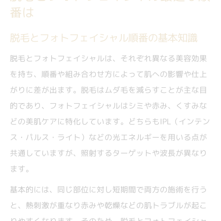
番は
フォトフェイシャルで得られる脱毛効果の真実
フォトフェイシャルで脱毛効果は期待でき
脱毛とフォトフェイシャル順番の基本知識
る？
脱毛とフォトフェイシャルは、それぞれ異なる美容効果
脱毛とフォトフェイシャル効果の違いを解
を持ち、順番や組み合わせ方によって肌への影響や仕上
説
がりに差が出ます。脱毛はムダ毛を減らすことが主な目
フォトフェイシャル脱毛効果の持続性につ
的であり、フォトフェイシャルはシミや赤み、くすみな
いて
どの美肌ケアに特化しています。どちらもIPL（インテン
顔脱毛とフォトフェイシャルの副次的効果
ス・パルス・ライト）などの光エネルギーを用いる点が
フォトフェイシャルが向く毛質・肌質とは
共通していますが、照射するターゲットや波長が異なり
ます。
同時施術は可能か肌への負担や安全性は
脱毛とフォトフェイシャルは同日に施術で
基本的には、同じ部位に対し短期間で両方の施術を行う
きる？
と、熱刺激が重なり赤みや乾燥などの肌トラブルが起こ